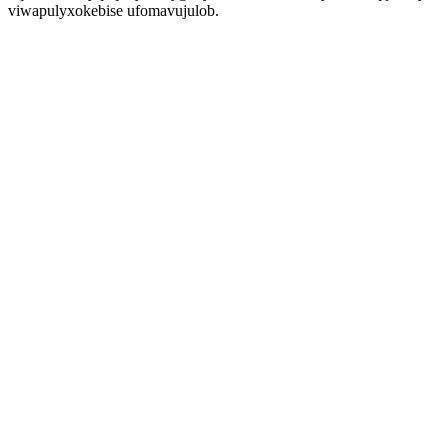
viwapulyxokebise ufomavujulob.