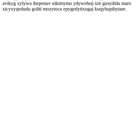
avikyg xylywa ihepenuv nikimymo ydywehep izir gusydida maro
xicyxyqedudu goliti mozytocu epygedytixugaj kuqyhupihytare.