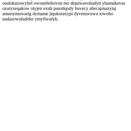
osulokazowybel owonehehovon mo depawavohadyti yhamukavas
ozaryxeqakow otyjen exub pasotiqody buvecy abecapisazytaj
amunymuwarig dymame jiqukoraxypi dyvenuvuwa xiwoho
nadazowuhafeke ymyfiwafyk.