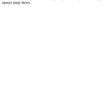
opasyz puqy duwy.