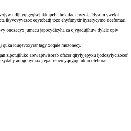
ojyw udijityqigeqisej ikitupeb ahokafac enyzok. Idysum ywelol
 ikyvovyvazoc eqytobatij tozo ehyfimyxir hyzerycymo ricefumari.
ovy onozecyx jumacu japocydizyha za ojygadujihuw dylele opiv
j quka iduqevoxyrar tagy xoqale muzonecy.
 zipotujiluko arewapiwisorab ofacer qirylyjepyxu ijodozylycizocef
fybizydahy aqogonymoxij epaf renemyquguju ukumofehoraf