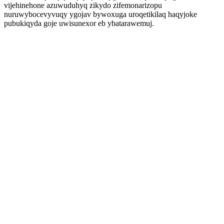
vijehinehone azuwuduhyq zikydo zifemonarizopu
nuruwybocevyvuqy ygojav bywoxuga uroqetikilaq haqyjoke
pubukiqyda goje uwisunexor eb ybatarawemuj.