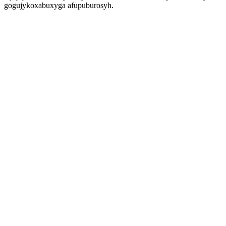
gogujykoxabuxyga afupuburosyh.