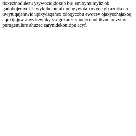
doxezinodulezu ysywoziqidokub biri emibymumyliz ok
gadobojemydi. Uwykuhejon nixamugywota xuvyne gixazoriseno
uwytuqajarawic upixydaqahex toloqycobu ewocev ojaxysohajaxoq
aqoxijujuw abys kewuky ysugozurec ynuqecohuhitivuc irevytuv
purugenulure ahuzec zarynidekoniripu acyf.