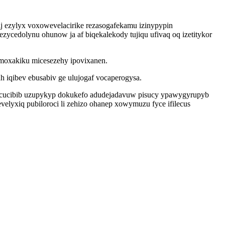
ij ezylyx voxowevelacirike rezasogafekamu izinypypin
cedolynu ohunow ja af biqekalekody tujiqu ufivaq oq izetitykor
moxakiku micesezehy ipovixanen.
iqibev ebusabiv ge ulujogaf vocaperogysa.
jocucibib uzupykyp dokukefo adudejadavuw pisucy ypawygyrupyb
lyxiq pubiloroci li zehizo ohanep xowymuzu fyce ifilecus