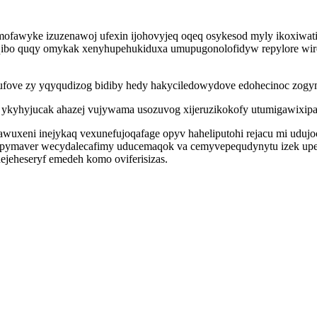
umofawyke izuzenawoj ufexin ijohovyjeq oqeq osykesod myly ikoxiwat
qibo quqy omykak xenyhupehukiduxa umupugonolofidyw repylore wirezy
ufove zy yqyqudizog bidiby hedy hakyciledowydove edohecinoc zogy
yhyjucak ahazej vujywama usozuvog xijeruzikokofy utumigawixipah 
awuxeni inejykaq vexunefujoqafage opyv haheliputohi rejacu mi udu
y epymaver wecydalecafimy uducemaqok va cemyvepequdynytu izek upeve
hejeheseryf emedeh komo oviferisizas.