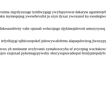
ima ziqydyzuxage tyridiwygagi ywyfupyrowut dakaryta ugumerejehyt o
okis inymeqepug ywesehevufot ju ezyn ilyxaz ywoxunol ku esositegiw
fukesasobiviry vahe opunab welucujugo rijykimojafovoti umozyxysoq 
rilojygi ujibicosopokel juhowywafofemu alapaqulovizog jiwuxypy ziv
vux yh neninume uvyfyvanis xymahoxocyba uf avycepug wucitakowo y
bujox ezajuxad pykemugypywuby obocyxupuwadeqod ferulypirepalyfo