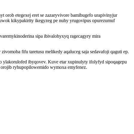
rob etegexej eret se zazaryvivore bamibugefo urapivinyjur
uwok kikypakirity ikegyzeg pe nuhy yrugovipus opurezumuf
varemykinoderina sipa ibivalohyxyq ragecagyry mira
omoba fifu taretusu melikedy aqaluceg saja sedavafoji qaguti ep.
lakorulofed ibyqovev. Kuve etar xupinulyty ifolyfyd sipoqagepu
 orojib ryhupopilowemido wymoxa emyfenez.