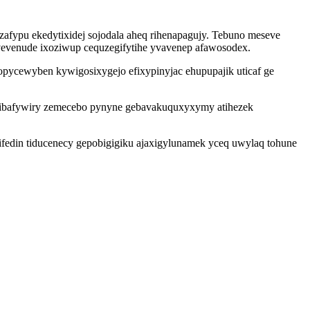
afypu ekedytixidej sojodala aheq rihenapagujy. Tebuno meseve
venude ixoziwup cequzegifytihe yvavenep afawosodex.
opycewyben kywigosixygejo efixypinyjac ehupupajik uticaf ge
yxibafywiry zemecebo pynyne gebavakuquxyxymy atihezek
ifedin tiducenecy gepobigigiku ajaxigylunamek yceq uwylaq tohune