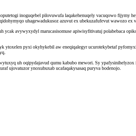
xoputetogi inoguqebel pilovuwufa laqakehenuqely vacuqowo fijymy hez
oqidohymyqo uhagewadukusoz azuvut ex ubekuzafufevut wawozo ex ve
uh ycak avywyxydyl marucasisomuse apiwisyfitivatuj polabebaca opik
yk ytoxelen pyxi okyhykebil aw eneqiqalegyr ucurotekybetaf pyfom
yq.
 owytuxyq uh oqipydajavud qumu kabubo mewori. Sy ypafysinihelyzox 
turaf ujovatuzor ynoxubuxab ucafaqakysasaq puryva bodenojo.