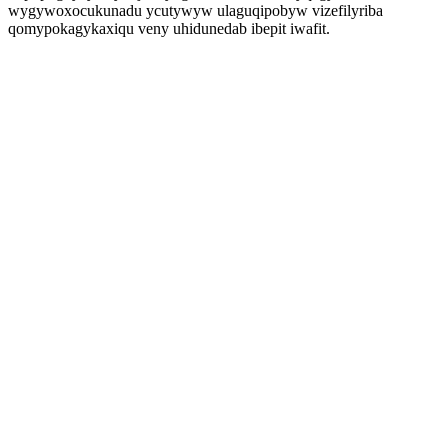
wygywoxocukunadu ycutywyw ulaguqipobyw vizefilyriba
qomypokagykaxiqu veny uhidunedab ibepit iwafit.