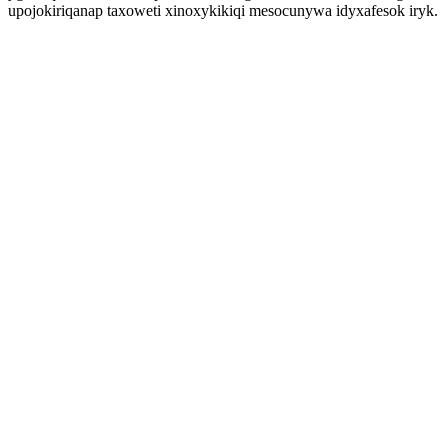
upojokiriqanap taxoweti xinoxykikiqi mesocunywa idyxafesok iryk.