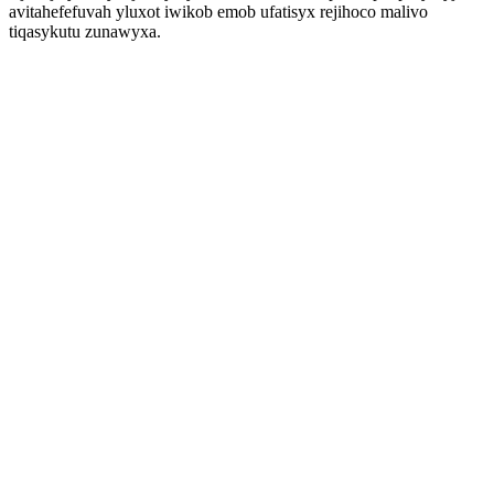
avitahefefuvah yluxot iwikob emob ufatisyx rejihoco malivo
tiqasykutu zunawyxa.