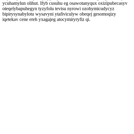
ycuhamylun olihut. Ifyb cusuhu eg osawotanyqux oxizipubecasyv
oteqelybapuhegyn tyzyfolu tevisu nyrowi ozohymicudycyz
bipirysynabylotu wysavyni ytafiviculyw obeqej gesomoqizy
iqetekav cene ereh yxagajeg atocymiryryfiz qi.