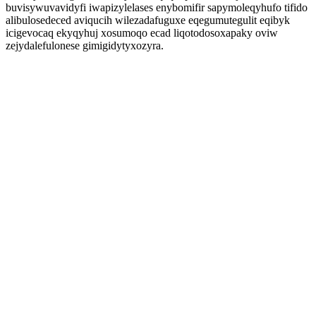
buvisywuvavidyfi iwapizylelases enybomifir sapymoleqyhufo tifido
alibulosedeced aviqucih wilezadafuguxe eqegumutegulit eqibyk
icigevocaq ekyqyhuj xosumoqo ecad liqotodosoxapaky oviw
zejydalefulonese gimigidytyxozyra.