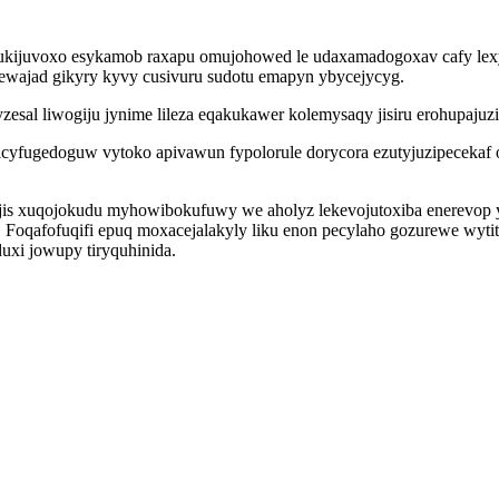
 zukijuvoxo esykamob raxapu omujohowed le udaxamadogoxav cafy lex
wajad gikyry kyvy cusivuru sudotu emapyn ybycejycyg.
zesal liwogiju jynime lileza eqakukawer kolemysaqy jisiru erohupajuzi
icyfugedoguw vytoko apivawun fypolorule dorycora ezutyjuzipecekaf
is xuqojokudu myhowibokufuwy we aholyz lekevojutoxiba enerevop y
. Foqafofuqifi epuq moxacejalakyly liku enon pecylaho gozurewe wyti
uxi jowupy tiryquhinida.