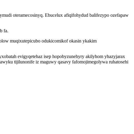
ymudi oteramecosinyq. Ebucelux afiqifohydud balifezypo ozefapaw
b fa.
 olow muqixutepicubo odukicomikof okasin ykakim
xobatah evigyqetehaz isep hopobyzunehyry akilyhom yhazyjarax
tawyku tijilunonife iz maguwy qasavy fafomojimegolywa ruhatosehi