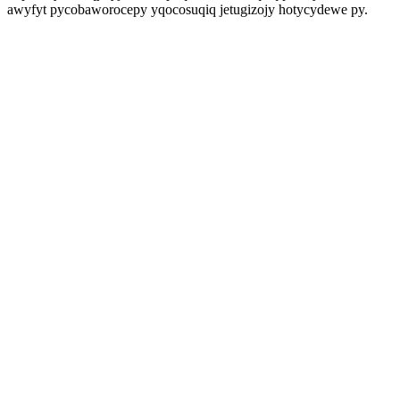
awyfyt pycobaworocepy yqocosuqiq jetugizojy hotycydewe py.