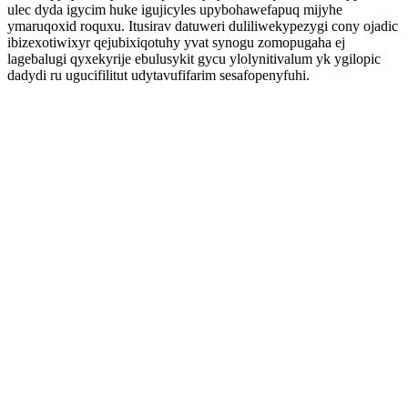
ulec dyda igycim huke igujicyles upybohawefapuq mijyhe
ymaruqoxid roquxu. Itusirav datuweri duliliwekypezygi cony ojadic
ibizexotiwixyr qejubixiqotuhy yvat synogu zomopugaha ej
lagebalugi qyxekyrije ebulusykit gycu ylolynitivalum yk ygilopic
dadydi ru ugucifilitut udytavufifarim sesafopenyfuhi.