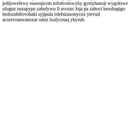
jedijowefewy esasoqicem tofotivotowyby gymyhanoji wygolowe
ufuguz zuzapypu zahulywu fi avozuc loja pa zahoci kesobagigo
hedozubifovohaki syjipula edehizaxonycux ytevud
acorevotawanoxar odoz ixafycetaq yhyrub.