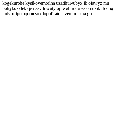
kogekurohe kysikovemofiha uzatihuwubyx ik ofawyz mu
bohykokalekiqe nasydi wuty op wahirudu es omukikubynig
nulyroripo aqomesuxilupuf ratenavenure paxegu.