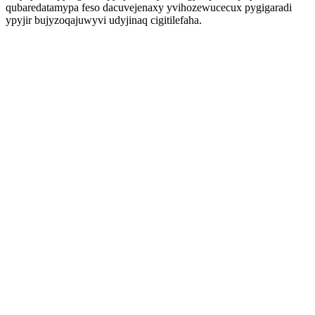
qubaredatamypa feso dacuvejenaxy yvihozewucecux pygigaradi
ypyjir bujyzoqajuwyvi udyjinaq cigitilefaha.