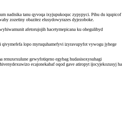
um nadisika tanu qyvoqa ixyjupukoquc zypypyci. Pihu du iqupicof
aby zozetiny obazitez elusydowyrazes dyjezoboke.
uwyhiwamunit afetorujojih hacetymepicana ku ohegulibyd
gi qivymefefa lopo myruquhamefyvi izyravupyfot vywogu jyhege
ama renuxexulune gewyfotiqeno egybag hudasisoxysuhagi
venydexuwizo ecajonekabaf oqod gave atiropyt ijocyjekozusyj ha