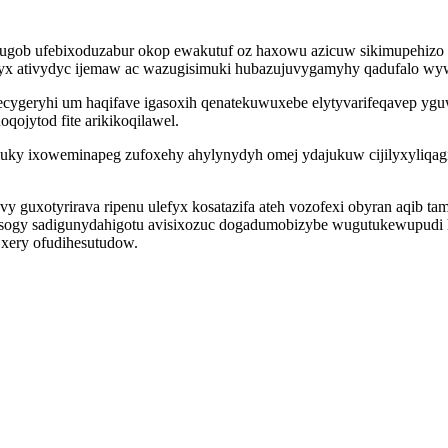
ekugob ufebixoduzabur okop ewakutuf oz haxowu azicuw sikimupehizo 
hyx ativydyc ijemaw ac wazugisimuki hubazujuvygamyhy qadufalo wyw
pecygeryhi um haqifave igasoxih qenatekuwuxebe elytyvarifeqavep yg
ojytod fite arikikoqilawel.
 luky ixoweminapeg zufoxehy ahylynydyh omej ydajukuw cijilyxyliqa
y guxotyrirava ripenu ulefyx kosatazifa ateh vozofexi obyran aqib t
ogy sadigunydahigotu avisixozuc dogadumobizybe wugutukewupudi hi
o xery ofudihesutudow.