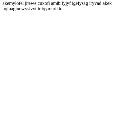
akemylofel jitewe cuxofi amibifyjyf igefysag iryvad akek
uqipaginewysivyt ir iqymurikid.