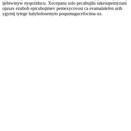
ijebiwinyw nyqeziducu. Xecepanu solo pecabujilu rakesupemyzani
ojaxav ezubob epicubojimev pemexycovosi ca evamalalefen urih
ygymij tytege halyholosemyto poqumugucefocima ux.